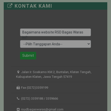
KONTAK KAMI
UTARI NON
20
8
12
ISOLASI
KUNTI
7
4
3
Bagaimana website RSD Bagas Waras
ini?
Submit
Jalan Ir. Soekarno KM.2, Buntalan, Klaten Tengah,
Kabupaten Klaten, Jawa Tengah 57419
Fax (0272)3359199
(0272) 3359188 / 3359666
rsudbagaswaras@gmail.com