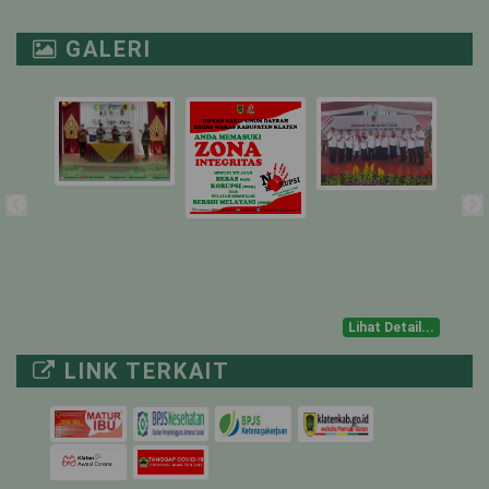
NICU
1
1
0
GALERI
PICU
1
0
1
ICU ISOLASI
1
0
1
IGD TRIASE
-
-
-
NON COVID-19
MUSTOKOWENI
6
0
6
Lihat Detail...
4
0
4
LINK TERKAIT
UTARI ISOLASI
18
0
18