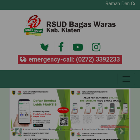
Ramah Dan Cepat 
emergency-call: (0272) 3392233
Previous
Next