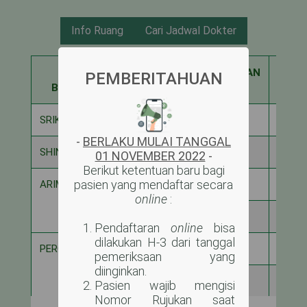
Info Ruang
Cari Jadwal Dokter
NAMA
KAPASITAS
DIGUNAKAN
SISA
PEMBERITAHUAN
BANGSAL
SRIKANDI
6
2
4
-
BERLAKU MULAI TANGGAL
SHINTA
12
7
5
01 NOVEMBER 2022
-
Berikut ketentuan baru bagi
pasien yang mendaftar secara
ARIMBI ANAK
4
0
4
online
:
16
2
14
Pendaftaran
online
bisa
dilakukan H-3 dari tanggal
PERGIWA
8
1
7
pemeriksaan yang
diinginkan.
12
8
4
Pasien wajib mengisi
Nomor Rujukan saat