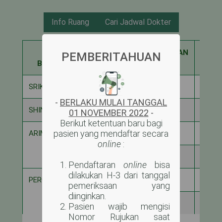
Info Ruang
Cari Jadwal Dokter
NAMA
KAPASITAS
DIGUNAKAN
SISA
PEMBERITAHUAN
BANGSAL
SRIKANDI
6
2
4
-
BERLAKU MULAI TANGGAL
SHINTA
12
7
5
01 NOVEMBER 2022
-
Berikut ketentuan baru bagi
pasien yang mendaftar secara
ARIMBI ANAK
4
0
4
online
:
16
2
14
Pendaftaran
online
bisa
dilakukan H-3 dari tanggal
PERGIWA
8
1
7
pemeriksaan yang
diinginkan.
12
8
4
Pasien wajib mengisi
Nomor Rujukan saat