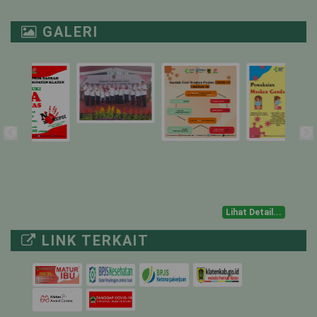
NICU
1
1
0
GALERI
PICU
1
0
1
ICU ISOLASI
1
0
1
IGD TRIASE
-
-
-
NON COVID-19
MUSTOKOWENI
6
0
6
Lihat Detail...
4
0
4
LINK TERKAIT
UTARI ISOLASI
18
0
18