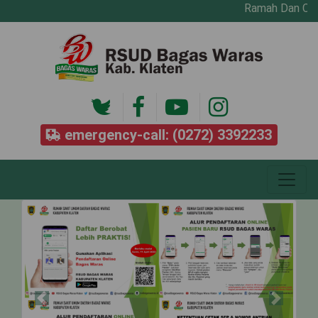
Ramah Dan Cepat
emergency-call: (0272) 3392233
Previous
Next