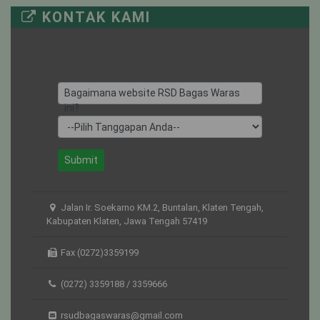
KONTAK KAMI
UTARI NON
20
8
12
ISOLASI
KUNTI
7
4
3
Bagaimana website RSD Bagas Waras
ini?
Submit
Jalan Ir. Soekarno KM.2, Buntalan, Klaten Tengah,
Kabupaten Klaten, Jawa Tengah 57419
Fax (0272)3359199
(0272) 3359188 / 3359666
rsudbagaswaras@gmail.com