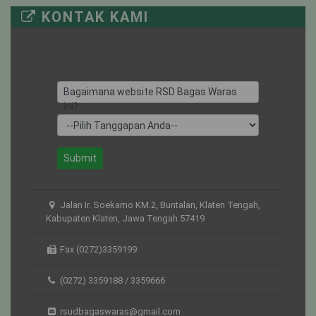
KONTAK KAMI
UTARI NON
20
8
12
ISOLASI
KUNTI
7
4
3
Bagaimana website RSD Bagas Waras
ini?
Submit
Jalan Ir. Soekarno KM.2, Buntalan, Klaten Tengah,
Kabupaten Klaten, Jawa Tengah 57419
Fax (0272)3359199
(0272) 3359188 / 3359666
rsudbagaswaras@gmail.com