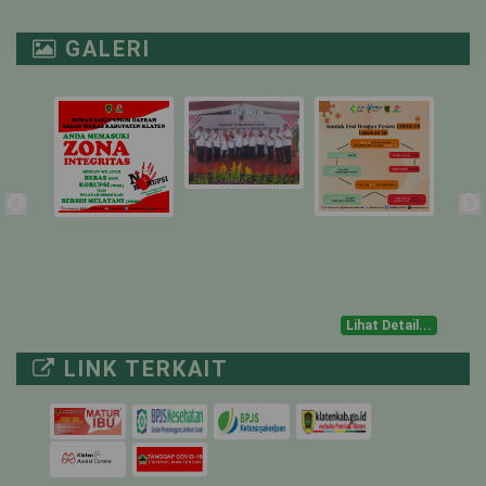
NICU
1
1
0
GALERI
PICU
1
0
1
ICU ISOLASI
1
0
1
IGD TRIASE
-
-
-
NON COVID-19
MUSTOKOWENI
6
0
6
Lihat Detail...
4
0
4
LINK TERKAIT
UTARI ISOLASI
18
0
18