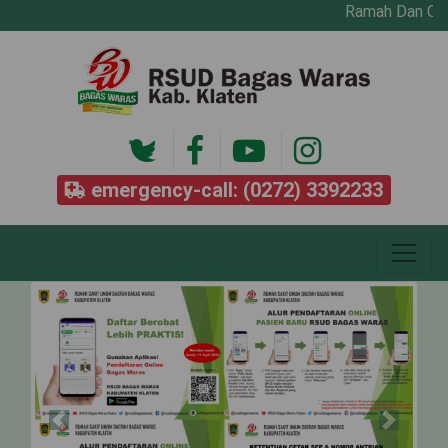
Ramah Dan Cepat
emergency-call: (0272) 3392233
Previous
Next