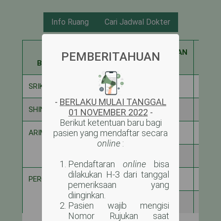
Info Ruang
Cari Jadwal Dokter
NAMA
KAPASITAS
DIGUNAKAN
SISA
PEMBERITAHUAN
BANGSAL
SRIKANDI
6
2
4
-
BERLAKU MULAI TANGGAL
SHINTA
12
7
5
01 NOVEMBER 2022
-
Berikut ketentuan baru bagi
pasien yang mendaftar secara
ARIMBI ANAK
4
0
4
online
:
16
2
14
Pendaftaran
online
bisa
dilakukan H-3 dari tanggal
PERGIWA
8
1
7
pemeriksaan yang
diinginkan.
12
8
4
Pasien wajib mengisi
Nomor Rujukan saat