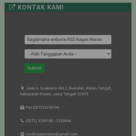
KONTAK KAMI
UTARI NON
20
8
12
ISOLASI
KUNTI
7
4
3
Bagaimana website RSD Bagas Waras
ini?
Submit
Jalan Ir. Soekarno KM.2, Buntalan, Klaten Tengah,
Kabupaten Klaten, Jawa Tengah 57419
Fax (0272)3359199
(0272) 3359188 / 3359666
rsudbagaswaras@gmail.com