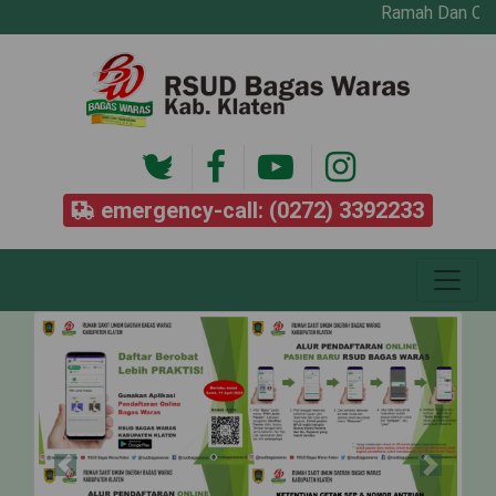
Ramah Dan Cepat
emergency-call: (0272) 3392233
Previous
Next