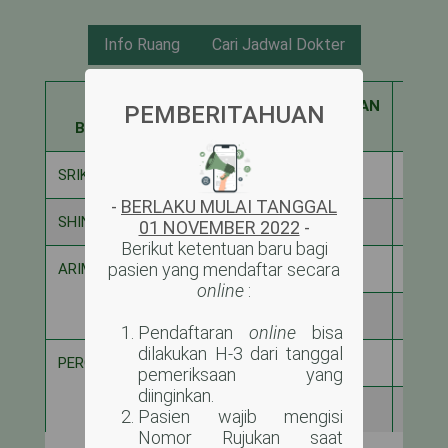
Info Ruang
Cari Jadwal Dokter
NAMA
KAPASITAS
DIGUNAKAN
SISA
PEMBERITAHUAN
BANGSAL
SRIKANDI
6
2
4
-
BERLAKU MULAI TANGGAL
SHINTA
12
7
5
01 NOVEMBER 2022
-
Berikut ketentuan baru bagi
pasien yang mendaftar secara
ARIMBI ANAK
4
0
4
online
:
16
2
14
Pendaftaran
online
bisa
dilakukan H-3 dari tanggal
PERGIWA
8
1
7
pemeriksaan yang
diinginkan.
12
8
4
Pasien wajib mengisi
Nomor Rujukan saat