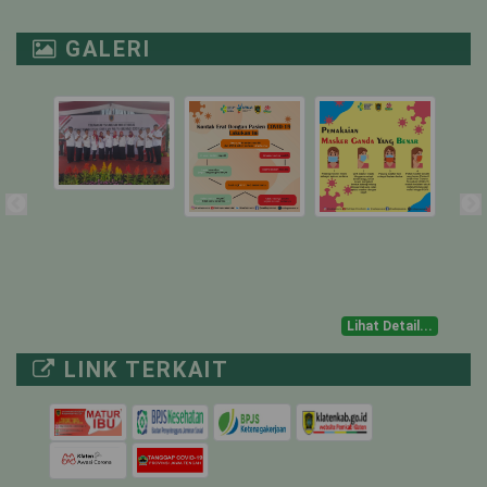
NICU
1
1
0
GALERI
PICU
1
0
1
ICU ISOLASI
1
0
1
IGD TRIASE
-
-
-
NON COVID-19
MUSTOKOWENI
6
0
6
Lihat Detail...
4
0
4
LINK TERKAIT
UTARI ISOLASI
18
0
18