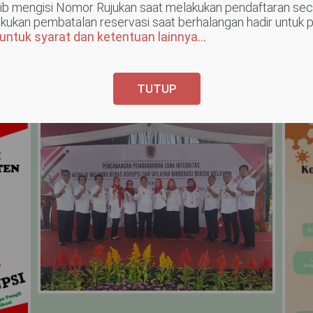
ib mengisi Nomor Rujukan saat melakukan pendaftaran se
 RSD Bagas Waras
9
1 Keluarga Pasien Cov
0
kukan pembatalan reservasi saat berhalangan hadir untuk p
 untuk syarat dan ketentuan lainnya...
Tanggal Post: 14 May 2020
8
1
TUTUP
12
8
6
6
1
1
1
0