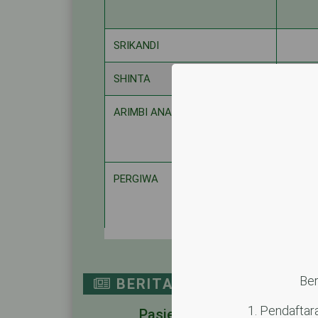
NAMA BANGSAL
SRIKANDI
SHINTA
ARIMBI ANAK
PERGIWA
SUMBADRA
Ber
VK/RUANG BERSALIN
BERITA
Pendaftar