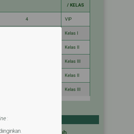
SISA
BANGSAL
/ KELAS
4
VIP
5
Kelas I
4
Kelas II
14
Kelas III
7
Kelas II
4
Kelas III
10
Kelas III
ine
:
-
-
iinginkan.