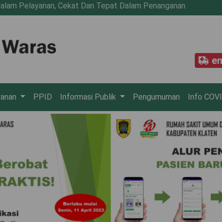
yanan, Cekat Dan Tepat Dalam Penanganan
em
yanan
PPID
Informasi Publik
Pengumuman
Info COV