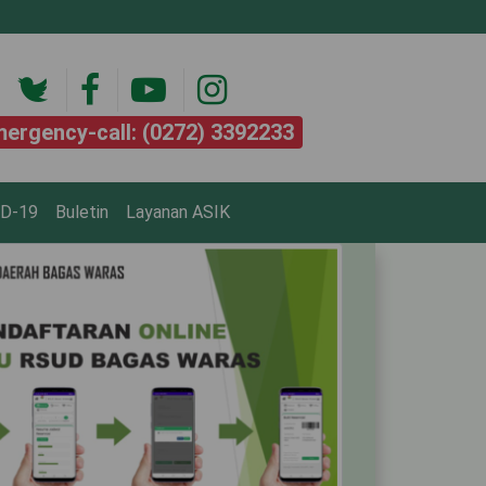
ergency-call: (0272) 3392233
ID-19
Buletin
Layanan ASIK