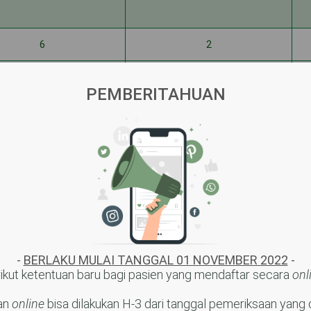
KAPASITAS
DIGUNAKAN
6
2
PEMBERITAHUAN
12
7
4
0
16
2
8
1
12
8
20
10
-
BERLAKU MULAI TANGGAL 01 NOVEMBER 2022
-
ikut ketentuan baru bagi pasien yang mendaftar secara
onl
-
-
an
online
bisa dilakukan H-3 dari tanggal pemeriksaan yang d