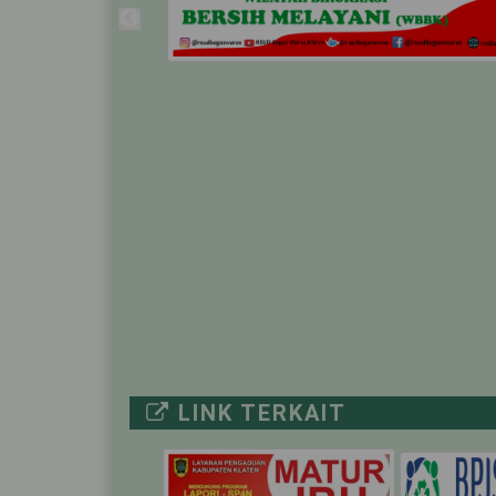
ICU ISOLASI
IGD TRIASE NON COVID-19
-
MUSTOKOWENI
UTARI ISOLASI
UTARI NON ISOLASI
LINK TERKAIT
KUNTI