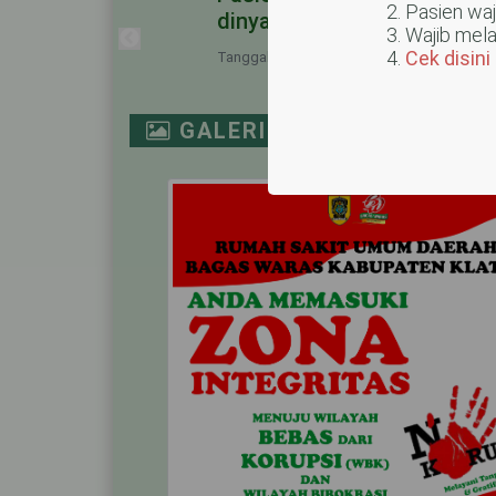
Pasien waj
LARAN COVID-19
SUPRABA
Pasien Positif Covid-19 di
Wajib mela
dinyatakan sembuh
Cek disini
Tanggal Post: 16 April 2020
DRUPADI
GALERI
ICU
NICU
PICU