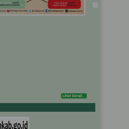
1
-
-
6
Bangsal
Covid-19
Ibu
4
Bangsal
Covid-19
Bayi
18
Utari
Covid-19
12
Utari Non
Lihat Detail...
Covid-19
3
Bangsal
Covid-19