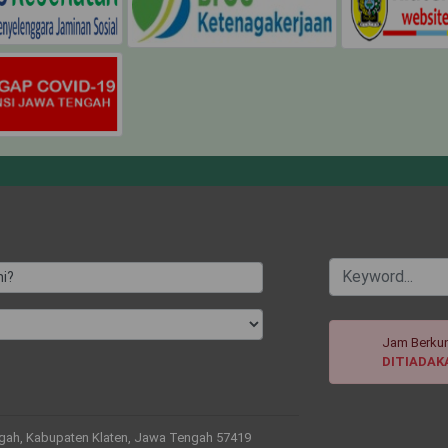
i?
Jam Berkun
DITIADAK