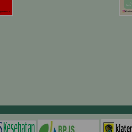
1
0
-
-
6
0
4
0
18
0
20
8
7
4