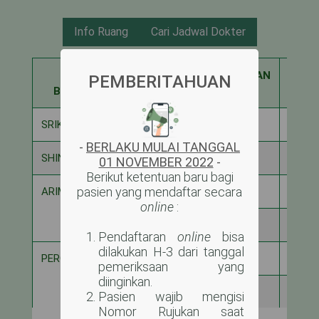
Info Ruang
Cari Jadwal Dokter
NAMA
KAPASITAS
DIGUNAKAN
SISA
PEMBERITAHUAN
BANGSAL
SRIKANDI
6
2
4
-
BERLAKU MULAI TANGGAL
SHINTA
12
7
5
01 NOVEMBER 2022
-
Berikut ketentuan baru bagi
pasien yang mendaftar secara
ARIMBI ANAK
4
0
4
online
:
16
2
14
Pendaftaran
online
bisa
dilakukan H-3 dari tanggal
PERGIWA
8
1
7
pemeriksaan yang
diinginkan.
12
8
4
Pasien wajib mengisi
Nomor Rujukan saat