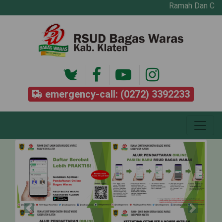
Ramah Dan Cepat 
emergency-call: (0272) 3392233
Previous
Next