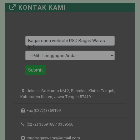
KONTAK KAMI
UTARI NON
20
8
12
ISOLASI
KUNTI
7
4
3
Bagaimana website RSD Bagas Waras
ini?
Submit
Jalan Ir. Soekarno KM.2, Buntalan, Klaten Tengah,
Kabupaten Klaten, Jawa Tengah 57419
Fax (0272)3359199
(0272) 3359188 / 3359666
rsudbagaswaras@gmail.com