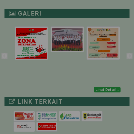
NICU
1
1
0
GALERI
PICU
1
0
1
ICU ISOLASI
1
0
1
IGD TRIASE
-
-
-
NON COVID-19
MUSTOKOWENI
6
0
6
Lihat Detail...
4
0
4
LINK TERKAIT
UTARI ISOLASI
18
0
18